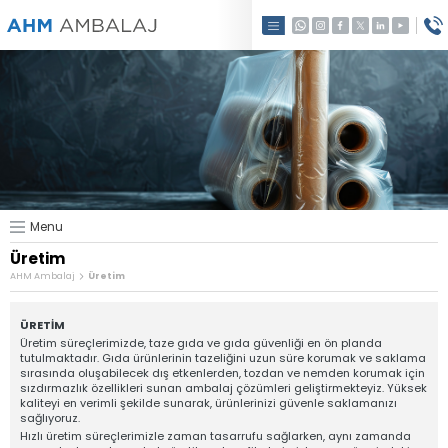
×
×
Hakkımızda
Üretim
AHM AMBALAJ
Kalite
İleri Teknoloji, Güvenli Paketleme
Anasayfa
Palet Streci
Hakkımızda
Döner Streç Film
Üretim
Jumbo Streç Film
Kalite
Super Power (SP) Makina Streci
Menu
İletişim
Renkli Streç Film
Üretim
AHM Ambalaj
Üretim
Silaj Streci
PE Gıda Streci
ÜRETİM
PE El (Manuel) Streç Film
Üretim süreçlerimizde, taze gıda ve gıda güvenliği en ön planda
tutulmaktadır. Gıda ürünlerinin tazeliğini uzun süre korumak ve saklama
İletişim
sırasında oluşabilecek dış etkenlerden, tozdan ve nemden korumak için
sızdırmazlık özellikleri sunan ambalaj çözümleri geliştirmekteyiz. Yüksek
kaliteyi en verimli şekilde sunarak, ürünlerinizi güvenle saklamanızı
sağlıyoruz.
Hızlı üretim süreçlerimizle zaman tasarrufu sağlarken, aynı zamanda
Sosyal Medya
İletişim Hattı