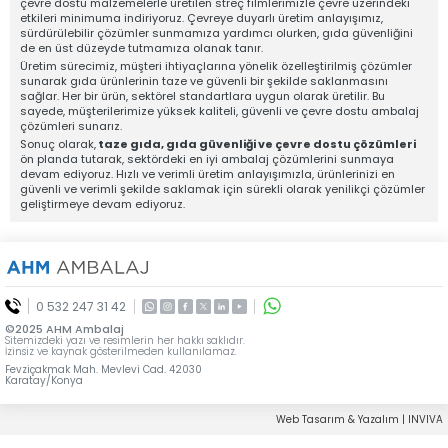
çevre dostu malzemelerle üretilen streç filmlerimizle çevre üzerindeki
Hesaplarımız
0532 247 31 42
etkileri minimuma indiriyoruz. Çevreye duyarlı üretim anlayışımız,
Konum
sürdürülebilir çözümler sunmamıza yardımcı olurken, gıda güvenliğini
de en üst düzeyde tutmamıza olanak tanır.
Üretim sürecimiz, müşteri ihtiyaçlarına yönelik özelleştirilmiş çözümler
sunarak gıda ürünlerinin taze ve güvenli bir şekilde saklanmasını
sağlar. Her bir ürün, sektörel standartlara uygun olarak üretilir. Bu
sayede, müşterilerimize yüksek kaliteli, güvenli ve çevre dostu ambalaj
çözümleri sunarız.
Sonuç olarak,
taze gıda, gıda güvenliği ve çevre dostu çözümleri
ön planda tutarak, sektördeki en iyi ambalaj çözümlerini sunmaya
devam ediyoruz. Hızlı ve verimli üretim anlayışımızla, ürünlerinizi en
PALET STRECI
DÖNER STREÇ FILM
güvenli ve verimli şekilde saklamak için sürekli olarak yenilikçi çözümler
geliştirmeye devam ediyoruz.
0 532 247 31 42
JUMBO STREÇ FILM
SUPER POWER (SP) MAKINA STRECI
©2025 AHM Ambalaj
Sitemizdeki yazı ve resimlerin her hakkı saklıdır.
İzinsiz ve kaynak gösterilmeden kullanılamaz.
Fevziçakmak Mah. Mevlevi Cad. 42030
Karatay/Konya
Web Tasarım & Yazalım | INVIVA